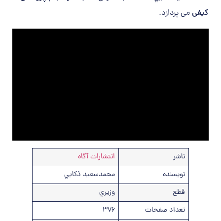
کیفی
می پردازد.
ناشر
انتشارات آگاه
نويسنده
محمدسعيد ذكايي
قطع
وزيري
تعداد صفحات
376